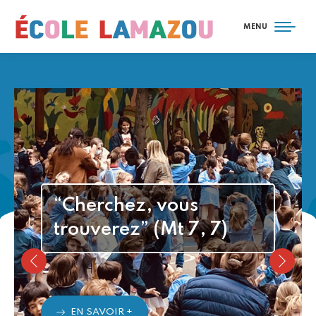
MENU
“Cherchez, vous
trouverez” (Mt 7, 7)
EN SAVOIR +