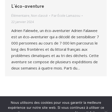
L’éco-aventure
Élémentaire
,
Non classé
Par
École Lamazou
22 janvier 2024
Adrien Falewée, un éco-aventurier Adrien Falawee
est un éco-aventurier qui a décidé de sensibiliser 7
000 personnes au cours de 7 000 km parcourus le
long des frontières et du littoral français aux
problèmes climatiques et au tri des déchets. Cette
aventure se compose de plusieurs expéditions de
deux semaines à quatre mois. Parti du…
Nous utilisons des cookies pour vous garantir la meilleure
expérience sur notre site web. Si vous continuez à utiliser ce
© École Lamazou - 2021 | 80 rue Boileau 75016 Paris - Tél. : 01 45 27